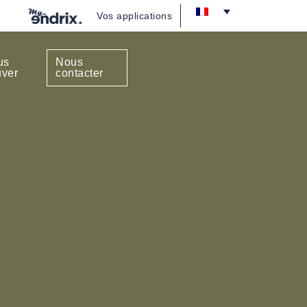
Vos applications
us
Nous
uver
contacter