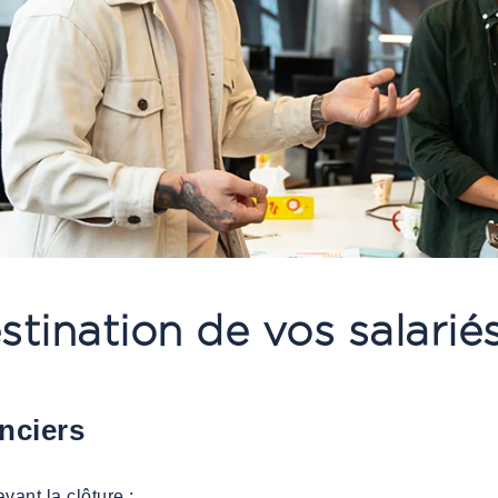
stination de vos salarié
nciers
ant la clôture :