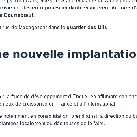
Cergy, Beauvais, Noisy-le-Grand et Marne-la-Vallée (100 co
risien
et des
entreprises implantées au cœur du parc d’a
de Courtabœuf.
t rue de Madagascar dans le
quartier des Ulis
.
e nouvelle implantatio
ir la force de développement d’Endrix, en affirmant son anc
 enjeux de croissance en France et à l’international.
e notamment en consolidation, prend ainsi la direction du 
mplantées localement ou désireuses de le faire.