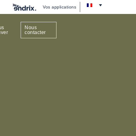
Vos applications
us
Nous
uver
contacter