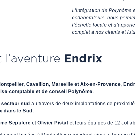
L’intégration de Polynôme 
collaborateurs, nous perme
l’échelle locale et d’appor
complet à nos clients et futu
Endrix
 l’aventure
ontpellier, Cavaillon, Marseille et Aix-en-Provence
,
Endr
ise-comptable et de conseil
Polynôme
.
e
secteur sud
au travers de deux implantations de proximit
x dans le Sud
.
ôme Sepulcre
et
Olivier Pistat
et leurs équipes de 12 colla
llement basées à Montpellier rejoindront ainsi le bureau d