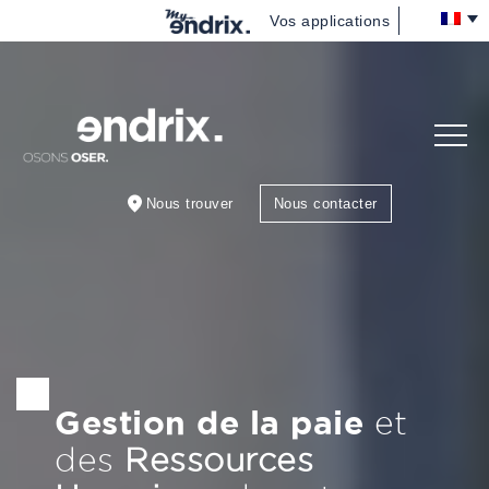
Vos applications
Nous
(re)découvrir
Vous
accompagner
Nous trouver
Nous contacter
Nous rejoindre
Blog
Gestion de la paie
et
des
Ressources