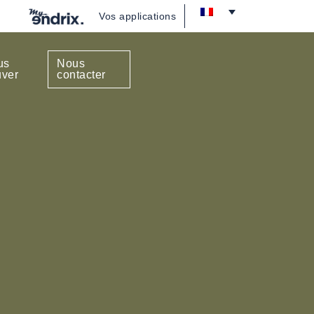
Vos applications
us
Nous
uver
contacter