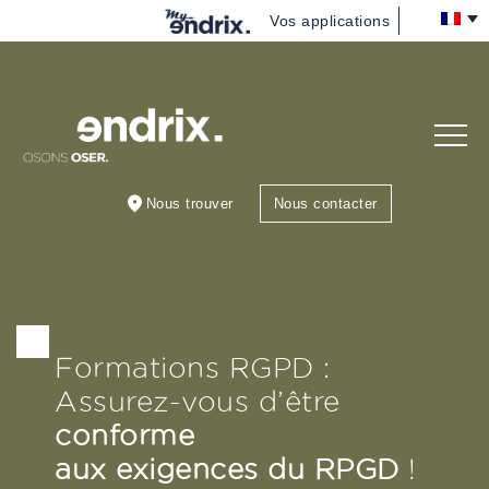
Vos applications
Nous
(re)découvrir
Vous
accompagner
Nous trouver
Nous contacter
Nous rejoindre
Blog
Formations RGPD :
Assurez-vous d’être
conforme
aux exigences du RPGD
!