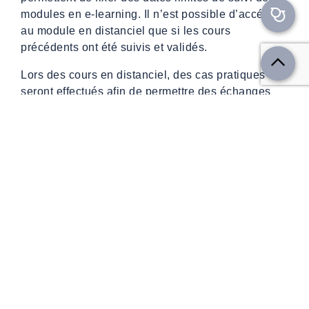
modules en e-learning. Il n’est possible d’accéder
au module en distanciel que si les cours
précédents ont été suivis et validés.
Lors des cours en distanciel, des cas pratiques
seront effectués afin de permettre des échanges
sur des cas concrets avec le formateur.
L’animateur/formateur est également un spécialiste
dans sa matière, le distanciel est assurée par un
expert en protection des données.
Le suivi de réalisation de la formation et
l’appréciation sur les résultats obtenus est effectué
en concertation avec les participants. Chaque
module est clôturé par une évaluation de la
formation et la vérification de la compréhension
des thèmes abordés.