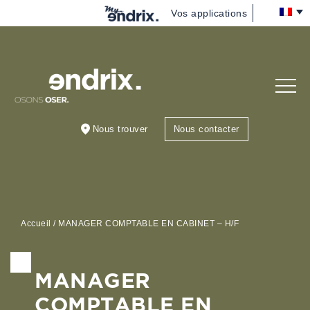
Vos applications
Nous
(re)découvrir
Vous
accompagner
Nous trouver
Nous contacter
Nous rejoindre
Blog
Accueil
/
MANAGER COMPTABLE EN CABINET – H/F
MANAGER
COMPTABLE EN