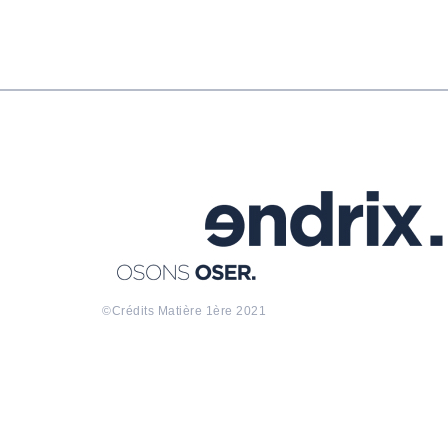
©Crédits
Matière 1ère
2021