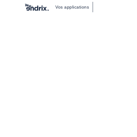
Vos applications
us
Nous
uver
contacter